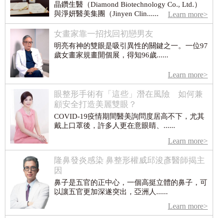
晶鑽生醫（Diamond Biotechnology Co., Ltd.）
與淨妍醫美集團（Jinyen Clin......
Learn more>
女畫家靠一招找回初戀男友
明亮有神的雙眼是吸引異性的關鍵之一。一位97
歲女畫家規畫開個展，得知96歲......
Learn more>
眼整形手術有「這些」潛在風險 如何兼
顧安全打造美麗雙眼？
COVID-19疫情期間醫美詢問度居高不下，尤其
戴上口罩後，許多人更在意眼睛、......
Learn more>
隆鼻發炎感染 鼻整形權威邱浚彥醫師揭主
因
鼻子是五官的正中心，一個高挺立體的鼻子，可
以讓五官更加深遂突出，亞洲人......
Learn more>