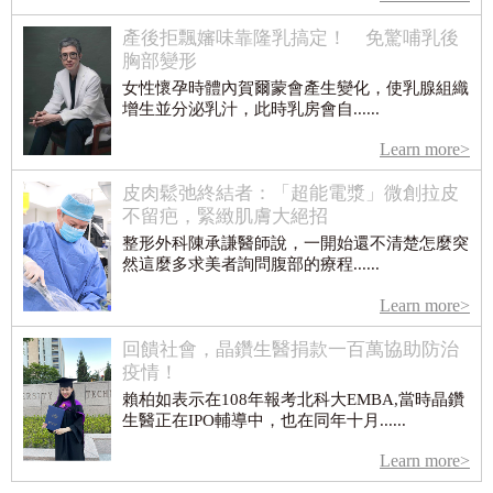
產後拒飄嬸味靠隆乳搞定！ 免驚哺乳後
胸部變形
女性懷孕時體內賀爾蒙會產生變化，使乳腺組織
增生並分泌乳汁，此時乳房會自......
Learn more>
皮肉鬆弛終結者：「超能電漿」微創拉皮
不留疤，緊緻肌膚大絕招
整形外科陳承謙醫師說，一開始還不清楚怎麼突
然這麼多求美者詢問腹部的療程......
Learn more>
回饋社會，晶鑽生醫捐款一百萬協助防治
疫情！
賴柏如表示在108年報考北科大EMBA,當時晶鑽
生醫正在IPO輔導中，也在同年十月......
Learn more>