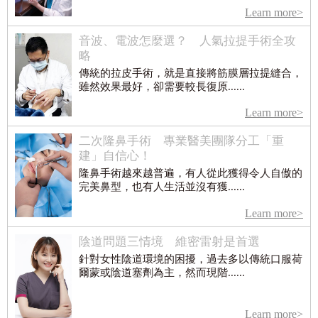
Learn more>
音波、電波怎麼選？ 人氣拉提手術全攻
略
傳統的拉皮手術，就是直接將筋膜層拉提縫合，
雖然效果最好，卻需要較長復原......
Learn more>
二次隆鼻手術 專業醫美團隊分工「重
建」自信心！
隆鼻手術越來越普遍，有人從此獲得令人自傲的
完美鼻型，也有人生活並沒有獲......
Learn more>
陰道問題三情境 維密雷射是首選
針對女性陰道環境的困擾，過去多以傳統口服荷
爾蒙或陰道塞劑為主，然而現階......
Learn more>