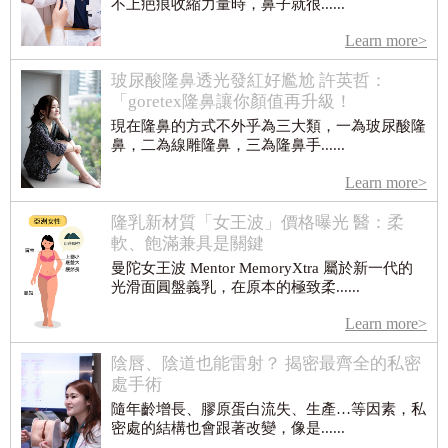
不上疤痕收縮力量時，鼻子就很......
Learn more>
玻尿酸隆鼻透光發紅好尷尬 許英哲：
「goretex隆鼻讓你顏值再升級！
現在隆鼻的方式不外乎為三大類，一為玻尿酸隆
鼻，二為線雕隆鼻，三為隆鼻手......
Learn more>
隆乳新材質「女王波」價格曝光 醫：柔
軟、飽滿兼具是關鍵
曼陀女王波 Mentor MemoryXtra 屬於新一代的
光滑面圓盤義乳，在原本的極致柔......
Learn more>
陰唇、陰道也能雷射？ 揭密最齊全的私密
處手術
隨年齡增長、膠原蛋白流失、生產…等因素，私
密處的結構也會跟著改變，像是......