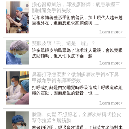
擔心醫療糾紛，邱浚彥醫師：病患掌握三
關鍵避免手術失敗
近年來隨著整形手術的普及，加上現代人越來越
重視外在，進而想追求高顏值與......
Learn more>
雙眼皮該「割」還是「縫」？
許多單眼皮的民眾為了追求迷人電眼，會以雙眼
皮貼輔助，但又怕眼皮下垂，趁......
Learn more>
鼻塞打呼怎麼辦？微創多層次手術&下鼻
甲微創手術有顯著療效
打呼或打鼾是由於睡覺時呼吸造成上呼吸道軟組
織的震動，因而產生的聲音，也......
Learn more>
臉垂、肉鬆 不想服老，全層次結構式拉皮
幫你拉緊各層筋膜
林敬鈞說明，經過多次溝通，了解英文老師對木