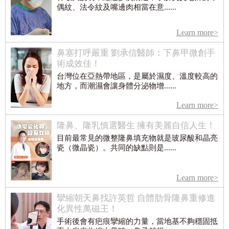
偶紋、法令紋及嘴邊肉相當在意......
Learn more>
鼻塞打呼嚴重 劉承信醫師：下鼻甲微創手
術成效佳！
台灣位在亞熱帶地區，是屬於濕度、溫度較高的
地方，而潮濕會讓身體分泌物增......
Learn more>
隆鼻、隆乳慎選醫生 擁有美麗自信人生！
目前最常見的微整隆鼻填充物就是玻尿酸和晶亮
瓷（微晶瓷）。共同的缺點則是......
Learn more>
攣縮朝天鼻找許英哲 自體肋骨隆鼻重修進
化異性萬磁王！
手術後會有疤痕攣縮的力量，當地基不夠穩固抵